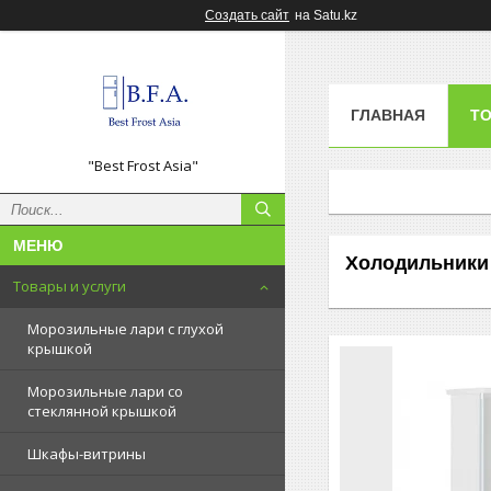
Создать сайт
на Satu.kz
ГЛАВНАЯ
ТО
"Best Frost Asia"
Холодильники
Товары и услуги
Морозильные лари с глухой
крышкой
Морозильные лари со
стеклянной крышкой
Шкафы-витрины