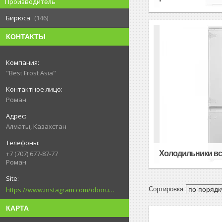
Производитель
Бирюса
146
КОНТАКТЫ
"Best Frost Asia"
Роман
Алматы, Казахстан
Холодильники в
+7 (707) 677-87-77
Роман
https://www.instagram.com/oborudovanie.magametov/?hl=ru
КАРТА