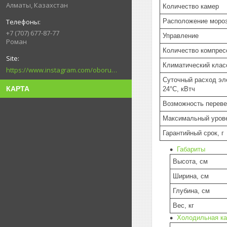
Алматы, Казахстан
Количество камер
Расположение моро
+7 (707) 677-87-77
Управление
Роман
Количество компрес
Климатический клас
https://www.instagram.com/oborudovanie.magametov/?hl=ru
Суточный расход эл
КАРТА
24°C, кВтч
Возможность перев
Максимальный уров
Гарантийный срок, г
Габариты
Высота, см
Ширина, см
Глубина, см
Вес, кг
Холодильная к