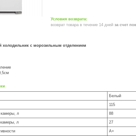
возврат товара в течение 14 дней
за счет по
й холодильник с морозильным отделением
вление
0,5см
ики
Белый
115
камеры, л
88
камеры, л
27
тивности
A+