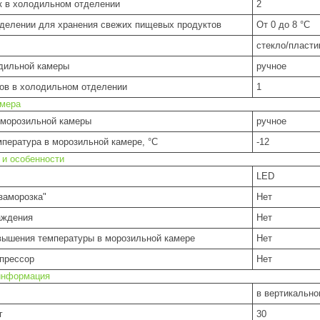
к в холодильном отделении
2
тделении для хранения свежих пищевых продуктов
От 0 до 8 °C
стекло/пласти
дильной камеры
ручное
ов в холодильном отделении
1
амера
морозильной камеры
ручное
пература в морозильной камере, °C
-12
 и особенности
LED
заморозка"
Нет
аждения
Нет
вышения температуры в морозильной камере
Нет
прессор
Нет
информация
в вертикальн
г
30