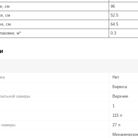
е, см
96
е, см
52.5
ке, см
64.5
паковке, м³
0.3
и
ика
Нет
Бирюса
зильной камеры
Верхнее
1
115 л
 камеры
27 л
Механическо