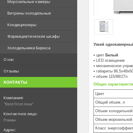
Морозильные камеры
Витрины холодильные
Кондиционеры
Фармацевтические шкафы
Узкий однокамерны
Холодильники Бирюса
• цвет
Белый
О нас
• LED освещение
• механическое упра
Отзывы
• габариты 86,5x48x6
• объем 115/88/27л
КОНТАКТЫ
Общие характерист
Цвет
Общий объем, л
"Best Frost Asia"
Объем холодильной 
Объем морозильной 
Роман
Класс энергоэффек