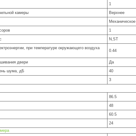
1
зильной камеры
Верхнее
Механическое
соров
1
с
N,ST
ектроэнергии, при температуре окружающего воздуха
0.44
ешивания двери
Да
ень шума, дБ
40
3
86.5
48
60.5
24
амера