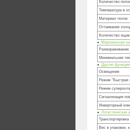
Количество поло
Температура в о
Материал полок
Оттаивание холо
Количество ящик
Морозильная к
Размораживание 
Минимальная тем
Другие функции
Освещение
Режим "Быстрая 
Режим суперохл
Сигнализация по
Инверторный ком
Логистическая 
Транспортировка
Вес в упаковке, к