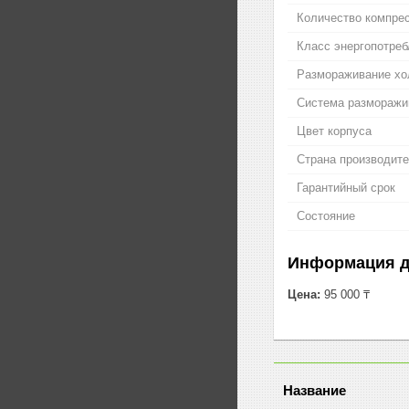
Количество компре
Класс энергопотреб
Размораживание хо
Система разморажива
Цвет корпуса
Страна производит
Гарантийный срок
Состояние
Информация д
Цена:
95 000 ₸