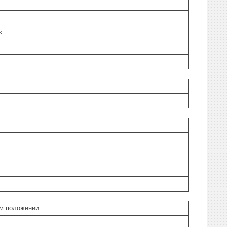
к
ом положении