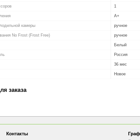
ссоров
1
ления
A+
лодильной камеры
ручное
ния No Frost (Frost Free)
ручное
Белый
ель
Россия
36 мес
Новое
ля заказа
Граф