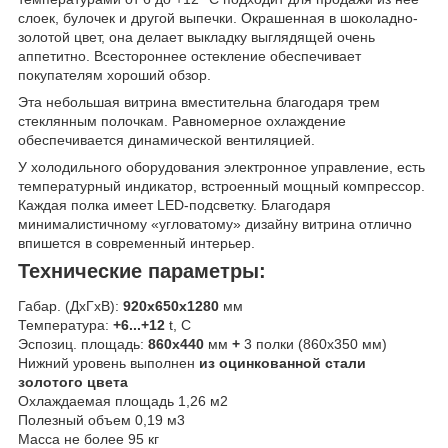
слоек, булочек и другой выпечки. Окрашенная в шоколадно-
золотой цвет, она делает выкладку выглядящей очень
аппетитно. Всестороннее остекление обеспечивает
покупателям хороший обзор.
Эта небольшая витрина вместительна благодаря трем
стеклянным полочкам. Равномерное охлаждение
обеспечивается динамической вентиляцией.
У холодильного оборудования электронное управление, есть
температурный индикатор, встроенный мощный компрессор.
Каждая полка имеет LED-подсветку. Благодаря
минималистичному «угловатому» дизайну витрина отлично
впишется в современный интерьер.
Технические параметры:
Габар. (ДхГхВ):
920х650х1280
мм
Температура:
+6...+12
t, C
Эспозиц. площадь:
860х440
мм
+
3 полки (860х350 мм)
Нижний уровень выполнен
из оцинкованной стали
золотого цвета
Охлаждаемая площадь 1,26 м2
Полезный объем 0,19 м3
Масса не более 95 кг