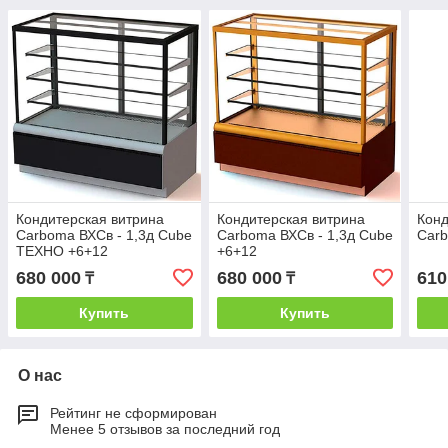
Кондитерская витрина
Кондитерская витрина
Конд
Carboma ВХСв - 1,3д Cube
Carboma ВХСв - 1,3д Cube
Carb
ТЕХНО +6+12
+6+12
680 000
680 000
610
₸
₸
Купить
Купить
О нас
Рейтинг не сформирован
Менее 5 отзывов за последний год