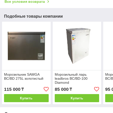
Все условия возврата
Подобные товары компании
Морозильник SAMGA
Морозильный ларь
Мор
BC/BD 275L золотистый
leadbros BC/BD-100
BC/B
Diamond
115 000
85 000
95 
₸
₸
Купить
Купить