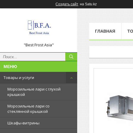
Создать сайт
на Satu.kz
ГЛАВНАЯ
ТО
"Best Frost Asia"
Товары и услуги
Морозильные лари с глухой
крышкой
Морозильные лари со
стеклянной крышкой
Шкафы-витрины