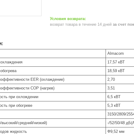
возврат товара в течение 14 дней
за счет по
и:
Almacom
 охлаждения
17,57 кВТ
обогрева
18,59 кВТ
оэффективности EER (охлаждение)
2,70
эффективности COP (нагрев)
3,51
ость при охлождении
6,5 кВТ
сть при обогреве
5,3 кВТ
3150/2809/255
/высокий/средний/низкий)
-/52/50/48 дБ(
одов жидкость
Ф9,52 мм