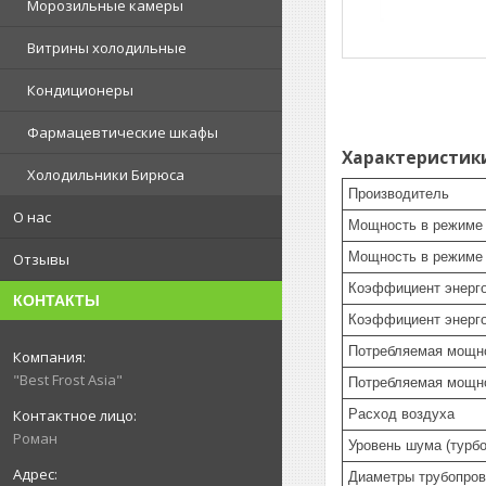
Морозильные камеры
Витрины холодильные
Кондиционеры
Фармацевтические шкафы
Характеристик
Холодильники Бирюса
Производитель
О нас
Мощность в режиме
Мощность в режиме 
Отзывы
Коэффициент энерг
КОНТАКТЫ
Коэффициент энерго
Потребляемая мощн
"Best Frost Asia"
Потребляемая мощно
Расход воздуха
Роман
Уровень шума (турбо
Диаметры трубопров