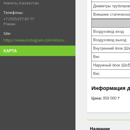
Алматы, Казахстан
Диаметры трубопров
Внешнее статическо
+7 (707) 677-87-77
Роман
Воздуховод вход
https://www.instagram.com/oborudovanie.magametov/?hl=ru
Воздуховод выход
Внутренний блок (Ш
КАРТА
Вес
Наружный блок (ШxВ
Вес
Информация д
Цена:
859 000 ₸