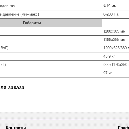
одов газ
Ф19 мм
е давление (мин-макс)
0-200 Па
Габариты
1188х385 мм
1188х385 мм
xВxГ)
1200х625/380
45,9 кг
xГ)
900х1170х350
97 кг
ля заказа
Граф