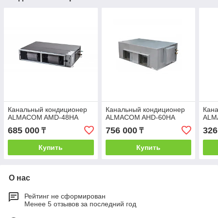
Канальный кондиционер
Канальный кондиционер
Кан
ALMACOM AMD-48HA
ALMACOM AHD-60HA
ALM
685 000
756 000
326
₸
₸
Купить
Купить
О нас
Рейтинг не сформирован
Менее 5 отзывов за последний год