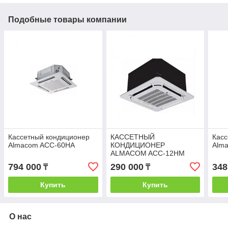
Подобные товары компании
Кассетный кондиционер
КАССЕТНЫЙ
Касс
Almacom ACC-60HA
КОНДИЦИОНЕР
Alm
ALMACOM ACC-12HM
794 000
290 000
348
₸
₸
Купить
Купить
О нас