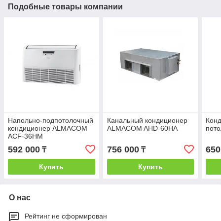
Подобные товары компании
Напольно-подпотолочный
Канальный кондиционер
Конд
кондиционер ALMACOM
ALMACOM AHD-60HA
пот
ACF-36HM
592 000
756 000
650
₸
₸
Купить
Купить
О нас
Рейтинг не сформирован