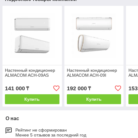
Настенный кондиционер
Настенный кондиционер
Нас
ALMACOM ACH-09AS
ALMACOM ACH-09I
ALM
141 000
192 000
153
₸
₸
Купить
Купить
О нас
Рейтинг не сформирован
Менее 5 отзывов за последний год