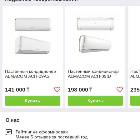
Настенный кондиционер
Настенный кондиционер
Нас
ALMACOM ACH-09AS
ALMACOM ACH-09ID
ALM
141 000
198 000
235
₸
₸
Купить
Купить
О нас
Рейтинг не сформирован
Менее 5 отзывов за последний год