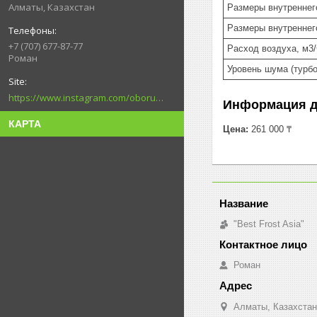
Алматы, Казахстан
Размеры внутреннег
Размеры внутреннего
+7 (707) 677-87-77
Расход воздуха, м3/
Роман
Уровень шума (турбо
https://www.instagram.com/oborudovanie.magametov/?hl=ru
Информация д
КАРТА
Цена:
261 000 ₸
"Best Frost Asia"
Роман
Алматы, Казахстан