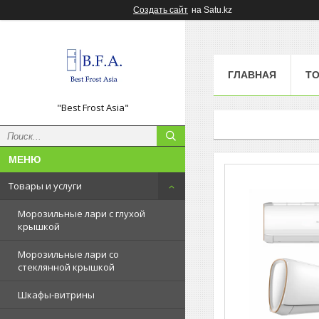
Создать сайт
на Satu.kz
ГЛАВНАЯ
ТО
"Best Frost Asia"
Товары и услуги
Морозильные лари с глухой
крышкой
Морозильные лари со
стеклянной крышкой
Шкафы-витрины