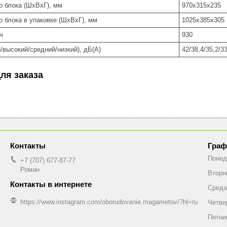
о блока (ШхВхГ), мм
970х315х235
 блока в упаковке (ШхВхГ), мм
1025х385х305
ч
930
/высокий/средний/низкий), дБ(А)
42/38,4/35,2/3
ля заказа
Граф
Понед
+7 (707) 677-87-77
Роман
Вторн
Среда
https://www.instagram.com/oborudovanie.magametov/?hl=ru
Четве
Пятни