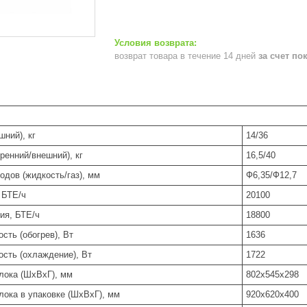
возврат товара в течение 14 дней
за счет по
шний), кг
14/36
тренний/внешний), кг
16,5/40
дов (жидкость/газ), мм
Ф6,35/Ф12,7
 БТЕ/ч
20100
ия, БТЕ/ч
18800
сть (обогрев), Вт
1636
сть (охлаждение), Вт
1722
лока (ШхВхГ), мм
802х545х298
лока в упаковке (ШхВхГ), мм
920х620х400