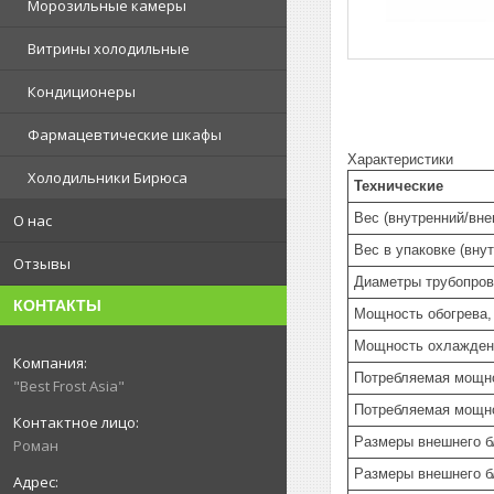
Морозильные камеры
Витрины холодильные
Кондиционеры
Фармацевтические шкафы
Характеристики
Холодильники Бирюса
Технические
Вес (внутренний/вне
О нас
Вес в упаковке (вну
Отзывы
Диаметры трубопрово
КОНТАКТЫ
Мощность обогрева,
Мощность охлажден
Потребляемая мощно
"Best Frost Asia"
Потребляемая мощно
Размеры внешнего б
Роман
Размеры внешнего б