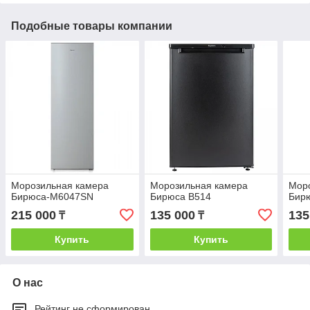
Подобные товары компании
Морозильная камера
Морозильная камера
Мор
Бирюса-M6047SN
Бирюса B514
Бир
215 000
135 000
135
₸
₸
Купить
Купить
О нас
Рейтинг не сформирован