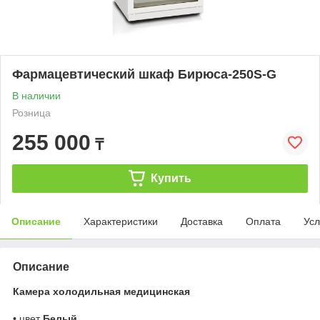
Фармацевтический шкаф Бирюса-250S-G
В наличии
Розница
255 000
₸
Купить
Описание
Характеристики
Доставка
Оплата
Усл
Описание
Камера холодильная медицинская
• цвет
Белый