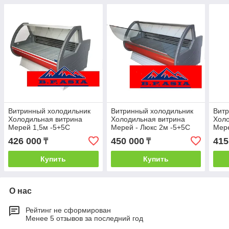
Витринный холодильник
Витринный холодильник
Витр
Холодильная витрина
Холодильная витрина
Холо
Мерей 1,5м -5+5С
Мерей - Люкс 2м -5+5С
Мере
426 000
450 000
415
₸
₸
Купить
Купить
О нас
Рейтинг не сформирован
Менее 5 отзывов за последний год