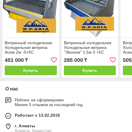
Витринный холодильник
Витринный холодильник
Витр
Холодильная витрина
Холодильная витрина
Холо
Асем 2м -5+5С
"Эконом" 1,5м 0 +5С
Асем
451 000
285 000
505
₸
₸
Купить
Купить
О нас
Рейтинг не сформирован
Менее 5 отзывов за последний год
Работает с 13.02.2018
г. Алматы
Алматы, Казахстан