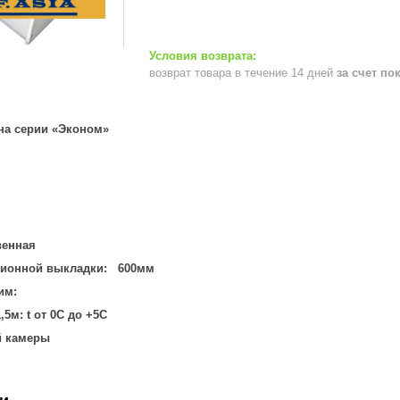
возврат товара в течение 14 дней
за счет по
на серии «Эконом»
венная
ционной выкладки: 600мм
им:
1,5м:
t от 0С до +5С
й камеры