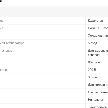
и
ель
Казахстан
ия
HoReCa, Fast
Холодильная
чая температура
5 град.
значение
Для демонстр
товаров
Желтый
жение
220 В
36 мес
Для колбасны
С естественн
Напольный
Электронное