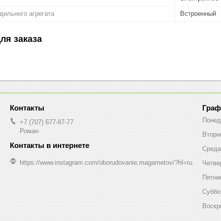
дильного агрегата
Встроенный
ля заказа
Граф
Понед
+7 (707) 677-87-77
Роман
Вторн
Среда
https://www.instagram.com/oborudovanie.magametov/?hl=ru
Четве
Пятни
Суббо
Воскр