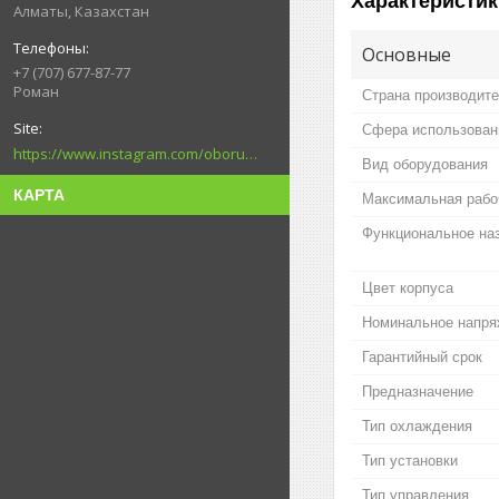
Характеристик
Алматы, Казахстан
Основные
+7 (707) 677-87-77
Роман
Страна производит
Сфера использован
https://www.instagram.com/oborudovanie.magametov/?hl=ru
Вид оборудования
КАРТА
Максимальная рабо
Функциональное на
Цвет корпуса
Номинальное напря
Гарантийный срок
Предназначение
Тип охлаждения
Тип установки
Тип управления