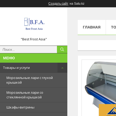
Создать сайт
на Satu.kz
ГЛАВНАЯ
ТО
"Best Frost Asia"
Товары и услуги
Морозильные лари с глухой
крышкой
Морозильные лари со
стеклянной крышкой
Шкафы-витрины