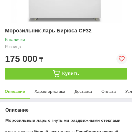
Морозильник-ларь Бирюса CF32
В наличии
Розница
175 000
₸
Купить
Описание
Характеристики
Доставка
Оплата
Усл
Описание
Морозильный ларь с гнутыми раздвижными стеклами
• цвет корпуса
Белый
, цвет короны
Серебристо-черный