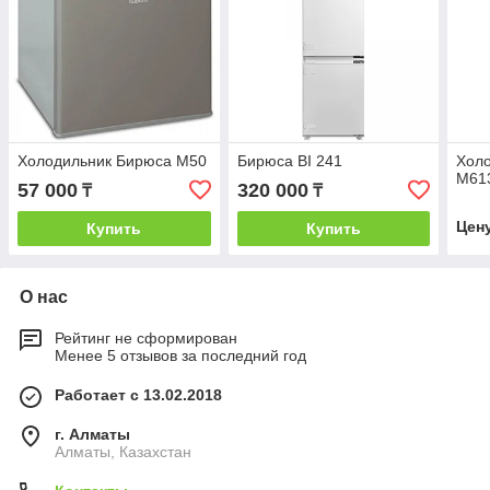
Холодильник Бирюса М50
Бирюса BI 241
Холо
М61
57 000
320 000
₸
₸
Цен
Купить
Купить
О нас
Рейтинг не сформирован
Менее 5 отзывов за последний год
Работает с 13.02.2018
г. Алматы
Алматы, Казахстан