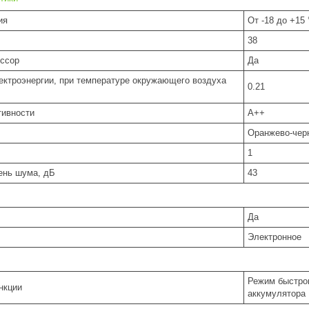
ия
От -18 до +15 
38
ссор
Да
ектроэнергии, при температуре окружающего воздуха
0.21
тивности
A++
Оранжево-чер
1
ень шума, дБ
43
Да
Электронное
Режим быстрог
нкции
аккумулятора