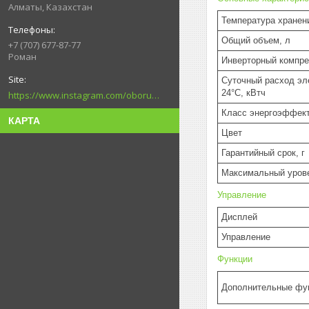
Алматы, Казахстан
Температура хранен
Общий объем, л
+7 (707) 677-87-77
Роман
Инверторный компре
Суточный расход эл
24°C, кВтч
https://www.instagram.com/oborudovanie.magametov/?hl=ru
Класс энергоэффек
КАРТА
Цвет
Гарантийный срок, г
Максимальный уров
Управление
Дисплей
Управление
Функции
Дополнительные фу