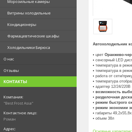
Морозильные камеры
Витрины холодильные
Кондиционеры
Фармацевтические шкафы
Автохолодильник к
Холодильники Бирюса
• цвет
Оранжево-че
О нас
• сенсорный LED дис
• температура в режи
Отзывы
• температура в режи
• работа от сети/при
• температура отобра
КОНТАКТЫ
• адаптер 12/24/220В
•
возможность выбо
•
разделочная доска
•
режим быстрого о
"Best Frost Asia"
•
режим экономии э
• габариты 49,2х55,8
• объем 38л
Роман
Основные характерис