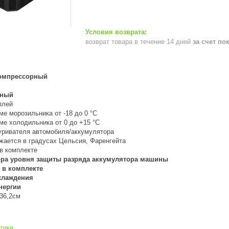
возврат товара в течение 14 дней
за счет по
омпрессорный
рный
плей
ме морозильника от -18 до 0 °C
ме холодильника от 0 до +15 °C
куривателя автомобиля/аккумулятора
жается в градусах Цельсия, Фаренгейта
 в комплекте
ра уровня защиты разряда аккумулятора машины
 в комплекте
хлаждения
нергии
х36,2см
тики