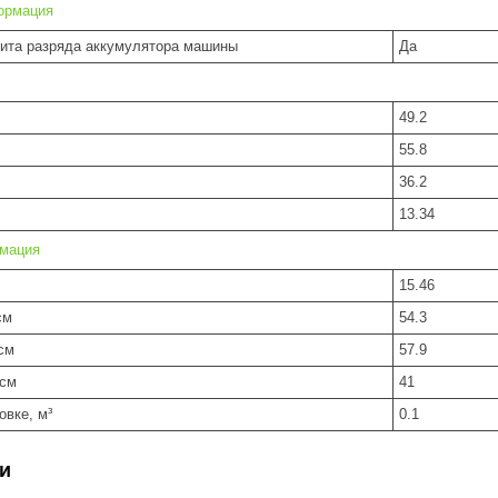
ормация
ита разряда аккумулятора машины
Да
49.2
55.8
36.2
13.34
рмация
15.46
см
54.3
см
57.9
 см
41
овке, м³
0.1
и