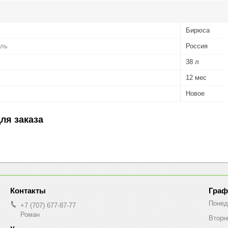
Бирюса
ель
Россия
38 л
12 мес
Новое
ля заказа
Граф
Понед
+7 (707) 677-87-77
Роман
Вторн