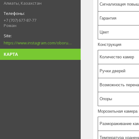
Алматы, Казахстан
Сигнализация повыш
Гарантия
+7 (707) 677-87-77
Роман
Цвет
https://www.instagram.com/oborudovanie.magametov/?hl=ru
Конструкция
КАРТА
Количество камер
Ручки дверей
Возможность перен
Опоры
Морозильная камера
Размораживание ка
Температура хранен