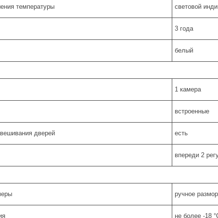
ения температуры
световой инди
3 года
белый
1 камера
встроенные
авешивания дверей
есть
впереди 2 рег
меры
ручное размо
ия
не более -18 °