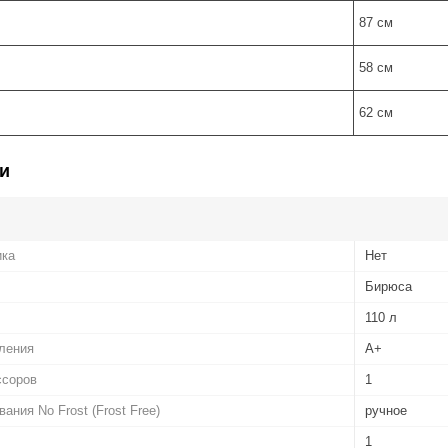
87 см
58 см
62 см
и
ика
Нет
Бирюса
110 л
ления
A+
ссоров
1
ния No Frost (Frost Free)
ручное
1