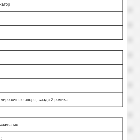
катор
улировочные опоры, сзади 2 ролика
раживание
C