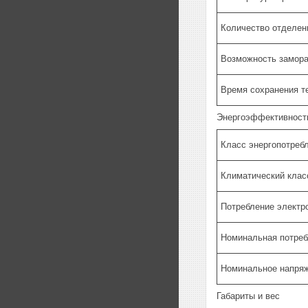
Количество отделен
Возможность замор
Время сохранения т
Энергоэффективност
Класс энергопотреб
Климатический клас
Потребление электр
Номинальная потре
Номинальное напря
Габариты и вес