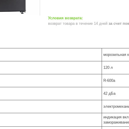
возврат товара в течение 14 дней
за счет по
морозильная 
120 л
R-600a
42 дБа
электромехан
индикация вкл
замораживани