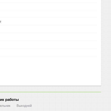
е
ик работы
ельник
Выходной