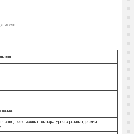
купателя
камера
ическое
ючения, регулировка температурного режима, режим
я