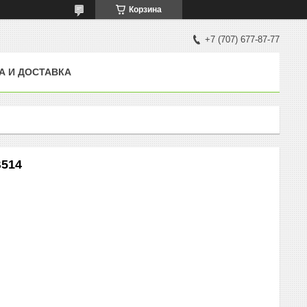
Корзина
+7 (707) 677-87-77
А И ДОСТАВКА
B514