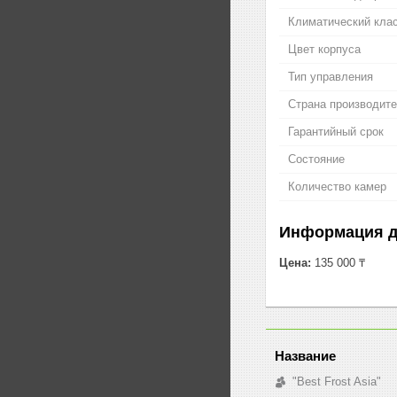
Климатический кла
Цвет корпуса
Тип управления
Страна производит
Гарантийный срок
Состояние
Количество камер
Информация д
Цена:
135 000 ₸
"Best Frost Asia"