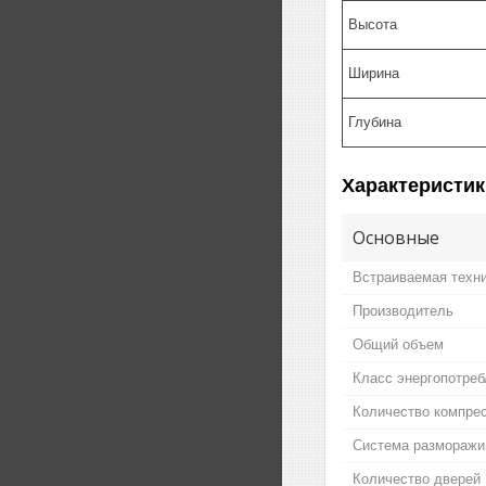
Высота
Ширина
Глубина
Характеристик
Основные
Встраиваемая техн
Производитель
Общий объем
Класс энергопотреб
Количество компре
Система разморажива
Количество дверей