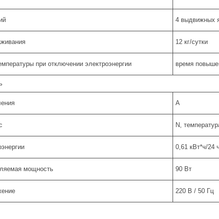
ий
4 выдвижных 
аживания
12 кг/сутки
емпературы при отключении электроэнергии
время повышен
ь
ления
A
с
N, температур
оэнергии
0,61 кВт*ч/24 
бляемая мощность
90 Вт
жение
220 В / 50 Гц