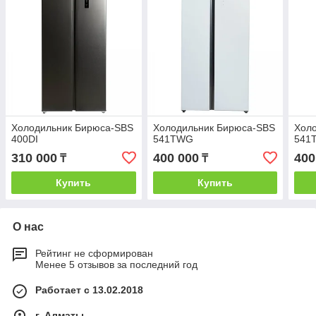
Холодильник Бирюса-SBS
Холодильник Бирюса-SBS
Хол
400DI
541TWG
541
310 000
400 000
400
₸
₸
Купить
Купить
О нас
Рейтинг не сформирован
Менее 5 отзывов за последний год
Работает с 13.02.2018
г. Алматы