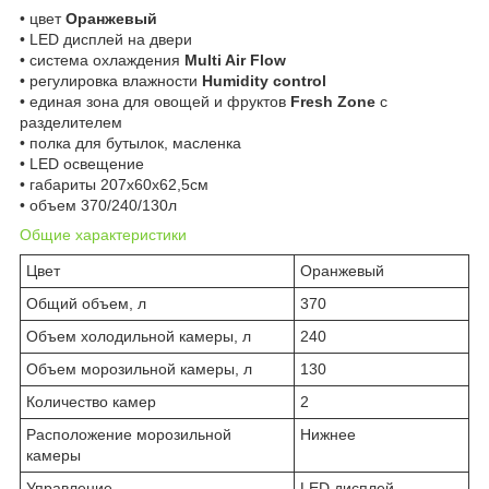
• цвет
Оранжевый
• LED дисплей на двери
• система охлаждения
Multi Air Flow
• регулировка влажности
Humidity control
• единая зона для овощей и фруктов
Fresh Zone
с
разделителем
• полка для бутылок, масленка
• LED освещение
• габариты 207х60х62,5см
• объем 370/240/130л
Общие характеристики
Цвет
Оранжевый
Общий объем, л
370
Объем холодильной камеры, л
240
Объем морозильной камеры, л
130
Количество камер
2
Расположение морозильной
Нижнее
камеры
Управление
LED дисплей