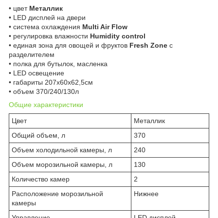
• цвет
Металлик
• LED дисплей на двери
• система охлаждения
Multi Air Flow
• регулировка влажности
Humidity control
• единая зона для овощей и фруктов
Fresh Zone
с
разделителем
• полка для бутылок, масленка
• LED освещение
• габариты 207х60х62,5см
• объем 370/240/130л
Общие характеристики
Цвет
Металлик
Общий объем, л
370
Объем холодильной камеры, л
240
Объем морозильной камеры, л
130
Количество камер
2
Расположение морозильной
Нижнее
камеры
Управление
LED дисплей