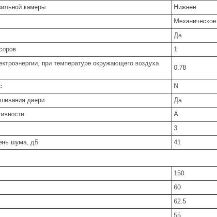
зильной камеры
Нижнее
Механическое
Да
соров
1
ектроэнергии, при температуре окружающего воздуха
0.78
с
N
ешивания двери
Да
тивности
A
3
ень шума, дБ
41
150
60
62.5
55