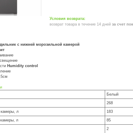
возврат товара в течение 14 дней
за счет по
дильник с нижней морозильной камерой
ит
аивание
освещение
ости
Humidity control
вление
,5см
и
Белый
268
камеры, л
183
камеры, л
85
2