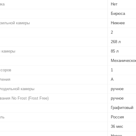
ика
Нет
Бирюса
зильной камеры
Нижнее
2
268 л
 камеры
85 л
Механическо
ссоров
1
ления
A
лодильной камеры
ручное
ния No Frost (Frost Free)
ручное
Графитовый
ель
Россия
36 мес
Новое