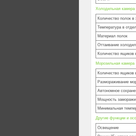
Холодильная камера
Количество полок в
Температура в отде
Материал полок
Оттаивание холодил
Количество ящиков 
Морозильная камера
Количество ящиков 
Размораживание мо
Автономное сохране
Мощность заморажив
Минимальная темпер
Другие функции и ос
Освещение