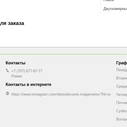
Двухкамерны
ля заказа
Граф
Понед
+7 (707) 677-87-77
Роман
Вторн
Среда
https://www.instagram.com/oborudovanie.magametov/?hl=ru
Четве
Пятни
Суббо
Воскр