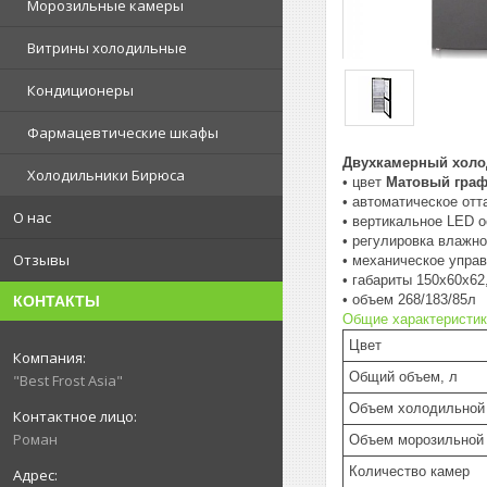
Морозильные камеры
Витрины холодильные
Кондиционеры
Фармацевтические шкафы
Двухкамерный холо
Холодильники Бирюса
• цвет
Матовый граф
• автоматическое отт
О нас
• вертикальное LED 
• регулировка влажн
Отзывы
• механическое упра
• габариты 150х60х62
• объем 268/183/85л
КОНТАКТЫ
Общие характеристик
Цвет
Общий объем, л
"Best Frost Asia"
Объем холодильной 
Роман
Объем морозильной 
Количество камер