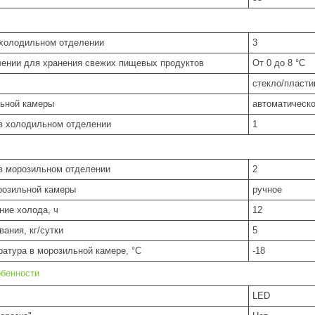
 холодильном отделении
3
лении для хранения свежих пищевых продуктов
От 0 до 8 °C
стекло/пласти
ьной камеры
автоматическ
в холодильном отделении
1
в морозильном отделении
2
розильной камеры
ручное
ние холода, ч
12
ания, кг/сутки
5
атура в морозильной камере, °C
-18
обенности
LED