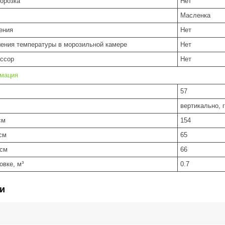
орозка"
Нет
Масленка
ения
Нет
ения температуры в морозильной камере
Нет
ссор
Нет
рмация
57
вертикально, 
см
154
см
65
 см
66
овке, м³
0.7
и