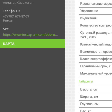
Алматы, Казахстан
Расположение моро
Управление
+7 (707) 677-87-77
Индикация
Роман
Количество компрес
Суточный расход эл
https://www.instagram.com/oborudovanie.magametov/?hl=ru
24°C, кВтч
КАРТА
Климатический клас
Возможность перев
Класс энергоэффек
Гарантийный срок, г
Максимальный уров
Габариты
Высота, см
Ширина, см
Глубина, см
Вес, кг