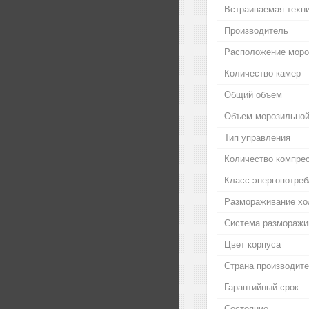
Встраиваемая техн
Производитель
Расположение моро
Количество камер
Общий объем
Объем морозильной
Тип управления
Количество компре
Класс энергопотреб
Размораживание хо
Система разморажива
Цвет корпуса
Страна производит
Гарантийный срок
Состояние