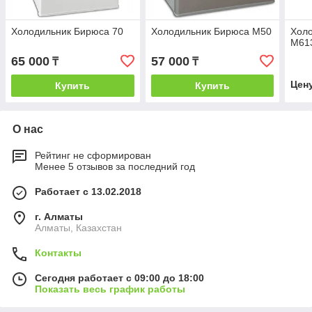
Холодильник Бирюса 70
Холодильник Бирюса М50
Холо
М61
65 000
57 000
₸
₸
Цен
Купить
Купить
О нас
Рейтинг не сформирован
Менее 5 отзывов за последний год
Работает с 13.02.2018
г. Алматы
Алматы, Казахстан
Контакты
Сегодня работает с 09:00 до 18:00
Показать весь график работы