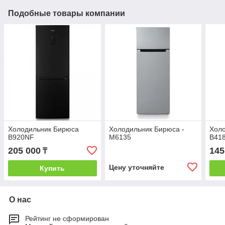
Подобные товары компании
Холодильник Бирюса
Холодильник Бирюса -
Хол
B920NF
М6135
B41
205 000
145
₸
Цену уточняйте
Купить
О нас
Рейтинг не сформирован