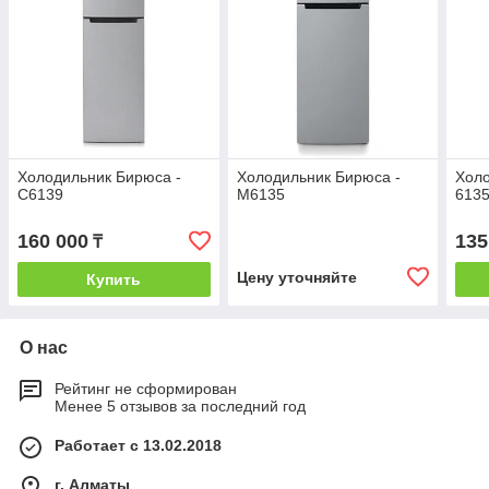
Холодильник Бирюса -
Холодильник Бирюса -
Холо
C6139
М6135
613
160 000
135
₸
Цену уточняйте
Купить
О нас
Рейтинг не сформирован
Менее 5 отзывов за последний год
Работает с 13.02.2018
г. Алматы