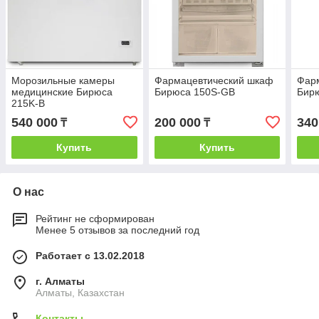
Морозильные камеры
Фармацевтический шкаф
Фар
медицинские Бирюса
Бирюса 150S-GB
Бир
215K-B
540 000
200 000
340
₸
₸
Купить
Купить
О нас
Рейтинг не сформирован
Менее 5 отзывов за последний год
Работает с 13.02.2018
г. Алматы
Алматы, Казахстан
Контакты