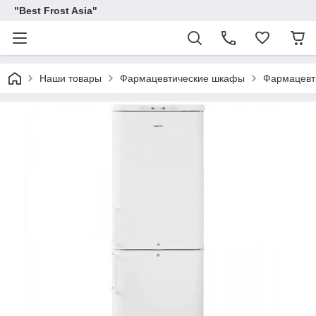
"Best Frost Asia"
Наши товары
Фармацевтические шкафы
Фармацевт