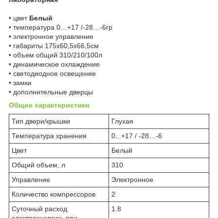
• цвет
Белый
• температура 0…+17 /-28…-6гр
• электронное управление
• габариты 175x60,5x66,5см
• объем общий 310/210/100л
• динамическое охлаждение
• светодиодное освещение
• замки
• дополнительные дверцы
Общие характеристики
Тип двери/крышки
Глухая
Температура хранения
0...+17 / -28…-6
Цвет
Белый
Общий объем, л
310
Управление
Электронное
Количество компрессоров
2
Суточный расход
1.8
электроэнергии, при