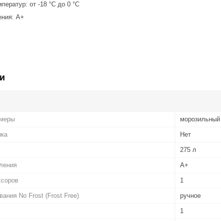
ператур: от -18 °C до 0 °C
ения: A+
и
амеры
морозильный
ика
Нет
275 л
ления
A+
ссоров
1
ния No Frost (Frost Free)
ручное
1