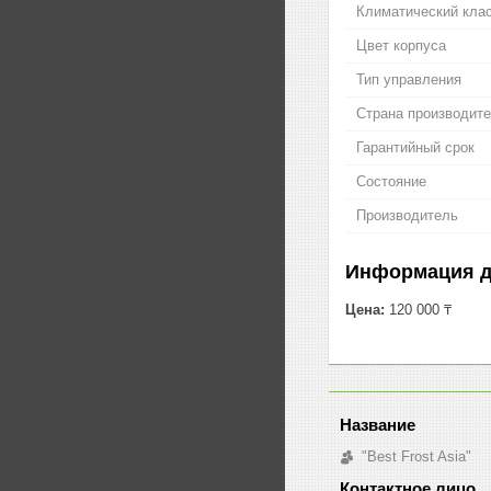
Климатический кла
Цвет корпуса
Тип управления
Страна производит
Гарантийный срок
Состояние
Производитель
Информация д
Цена:
120 000 ₸
"Best Frost Asia"