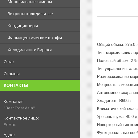
Морозильные камеры
Витрины холодильные
Кондиционеры
Фармацевтические шкафы
Общий объем: 275.0 
Холодильники Бирюса
Тип: морозильник-ла
Полезный объем: 275
О нас
Тип управления: эле
Отзывы
Размораживание моро
Мощность заморажива
КОНТАКТЫ
Автономное сохранени
Хладагент: R600a
"Best Frost Asia"
Климатический класс:
Уровень шума: 40.0 
Роман
Инверторный тип ком
Функциональные особ