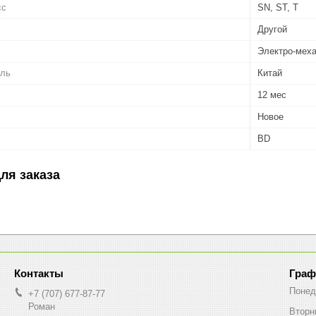
сс
SN, ST, T
Другой
Электро-мех
ель
Китай
12 мес
Новое
BD
ля заказа
Граф
Понед
+7 (707) 677-87-77
Роман
Вторн