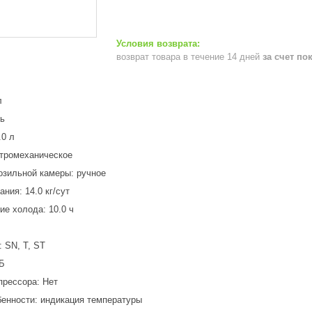
возврат товара в течение 14 дней
за счет по
л
рь
.0 л
ктромеханическое
зильной камеры: ручное
ния: 14.0 кг/сут
е холода: 10.0 ч
 SN, T, ST
дБ
прессора: Нет
енности: индикация температуры