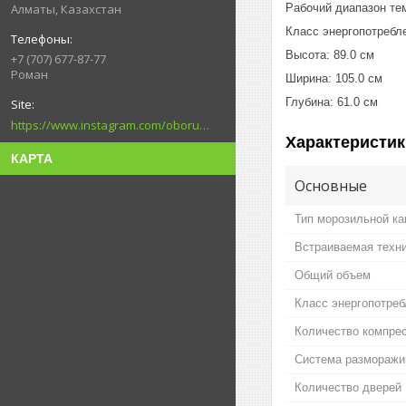
Рабочий диапазон тем
Алматы, Казахстан
Класс энергопотребл
Высота: 89.0 см
+7 (707) 677-87-77
Роман
Ширина: 105.0 см
Глубина: 61.0 см
https://www.instagram.com/oborudovanie.magametov/?hl=ru
Характеристик
КАРТА
Основные
Тип морозильной к
Встраиваемая техн
Общий объем
Класс энергопотреб
Количество компре
Система разморажива
Количество дверей