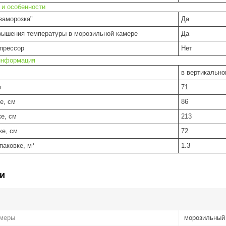
 и особенности
заморозка"
Да
вышения температуры в морозильной камере
Да
прессор
Нет
информация
в вертикальн
г
71
е, см
86
е, см
213
ке, см
72
паковке, м³
1.3
и
амеры
морозильный