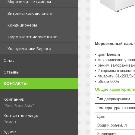
Морозильные камеры
Витрины холодильные
Кондиционеры
Фармацевтические шкафы
Морозильный ларь 
Холодильники Бирюса
• цвет
Белый
• механическое упра
О нас
• режим замораживан
• 2 корзины в компле
Отзывы
• габариты 81x203,5x
• объем 600л
КОНТАКТЫ
Общие характерист
Тип двери/крышки
"Best Frost Asia"
Температура хранен
Цвет
Роман
Общий объем, л
Индикация