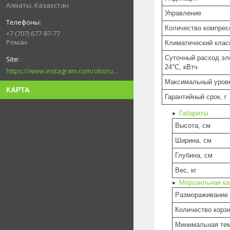
Алматы, Казахстан
Управление
Количество компрес
+7 (707) 677-87-77
Роман
Климатический клас
Суточный расход эл
24°C, кВтч
https://www.instagram.com/oborudovanie.magametov/?hl=ru
Максимальный уров
КАРТА
Гарантийный срок, г
Габариты
Высота, см
Ширина, см
Глубина, см
Вес, кг
Морозильная к
Размораживание 
Количество корз
Минимальная тем