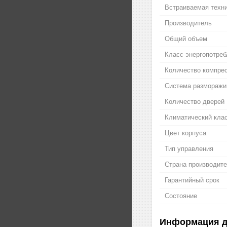
Встраиваемая техн
Производитель
Общий объем
Класс энергопотреб
Количество компре
Система разморажива
Количество дверей
Климатический кла
Цвет корпуса
Тип управления
Страна производит
Гарантийный срок
Состояние
Информация д