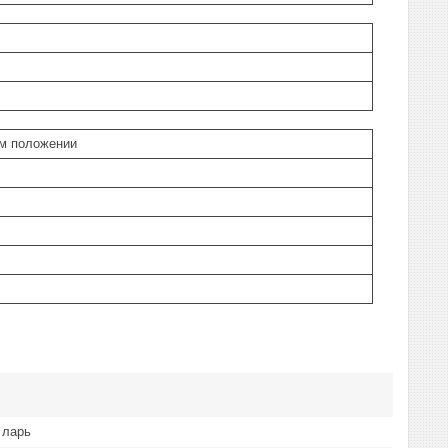
ом положении
 ларь