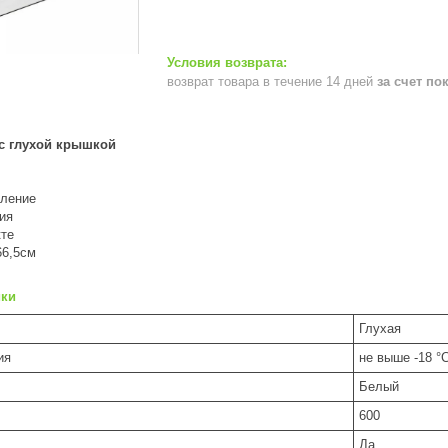
возврат товара в течение 14 дней
за счет по
с глухой крышкой
вление
ия
кте
66,5см
ики
Глухая
ия
не выше -18 °
Белый
600
Да