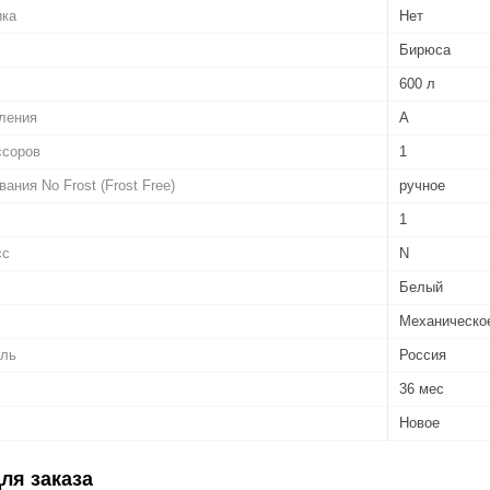
ика
Нет
Бирюса
600 л
ления
A
ссоров
1
ния No Frost (Frost Free)
ручное
1
сс
N
Белый
Механическо
ель
Россия
36 мес
Новое
ля заказа