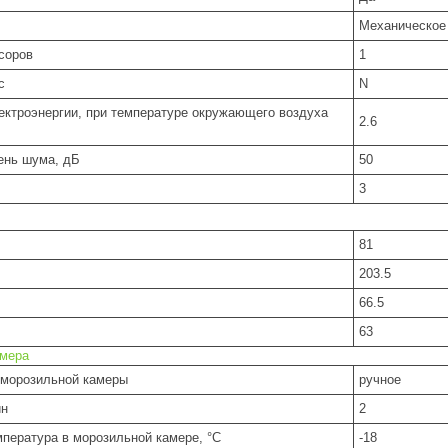
Механическое
соров
1
с
N
ектроэнергии, при температуре окружающего воздуха
2.6
ень шума, дБ
50
3
81
203.5
66.5
63
амера
морозильной камеры
ручное
ин
2
пература в морозильной камере, °C
-18