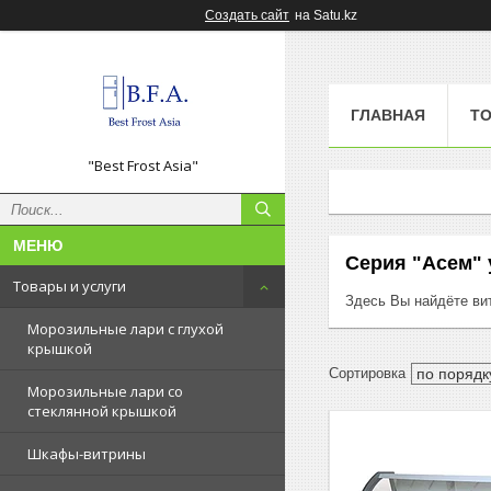
Создать сайт
на Satu.kz
ГЛАВНАЯ
ТО
"Best Frost Asia"
Серия "Асем" 
Товары и услуги
Здесь Вы найдёте ви
Морозильные лари с глухой
крышкой
Морозильные лари со
стеклянной крышкой
Шкафы-витрины