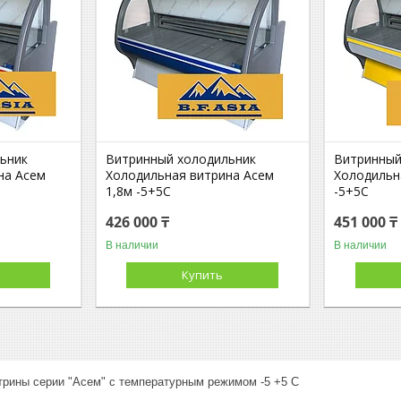
ьник
Витринный холодильник
Витринный
на Асем
Холодильная витрина Асем
Холодильн
1,8м -5+5С
-5+5С
426 000 ₸
451 000 ₸
В наличии
В наличии
Купить
трины серии "Асем" с температурным режимом -5 +5 С